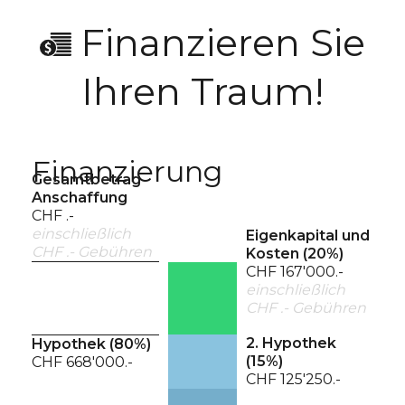
Finanzieren Sie
Ihren Traum!
Finanzierung
Gesamtbetrag
Anschaffung
CHF .-
einschließlich
Eigenkapital und
CHF .- Gebühren
Kosten (
20
%)
CHF 167'000.-
einschließlich
CHF .- Gebühren
2. Hypothek
Hypothek (
80
%)
(
15
%)
CHF 668'000.-
CHF 125'250.-