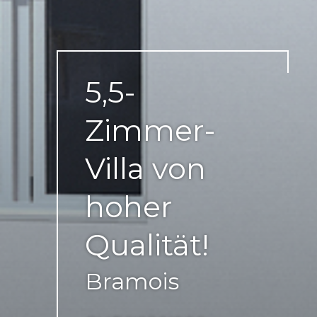
5,5-
Zimmer-
Villa von
hoher
Qualität!
Bramois