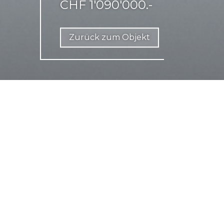
CHF 1'090'000.-
Zurück zum Objekt