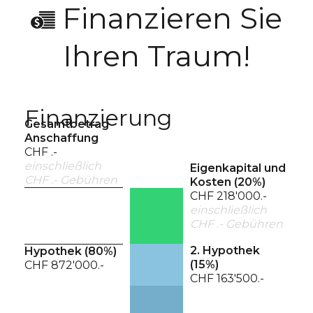
Finanzieren Sie
Ihren Traum!
Finanzierung
Gesamtbetrag
Anschaffung
CHF .-
einschließlich
Eigenkapital und
CHF .- Gebühren
Kosten (
20
%)
CHF 218'000.-
einschließlich
CHF .- Gebühren
2. Hypothek
Hypothek (
80
%)
(
15
%)
CHF 872'000.-
CHF 163'500.-