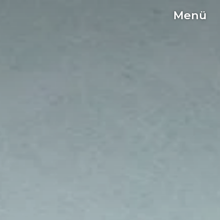
Menü
C