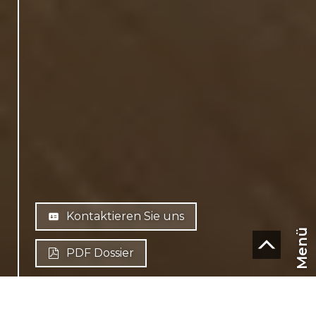
Kontaktieren Sie uns
Menü
PDF Dossier
CHF
CH-
1950 Sion
DE