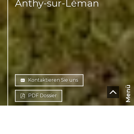
Anthy-sur-Léman
Kontaktieren Sie uns
Menü
PDF Dossier
CHF
FR-
74200 Anthy-sur-Léman
DE
Quartier privilégié !