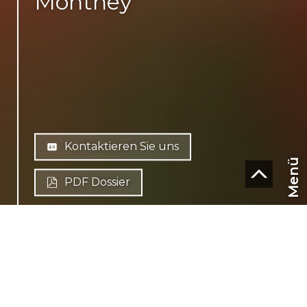
Monthey
Kontaktieren Sie uns
Menü
PDF Dossier
CHF
CH-
1870 Monthey
DE
Centre Ville
CHF 5'260'000.-
Finanzierung