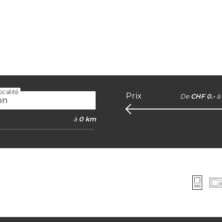
calité
Prix
De
CHF 0.-
à
à
0 km