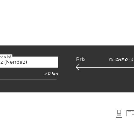
calité
Prix
De
CHF 0.-
à
à
0 km