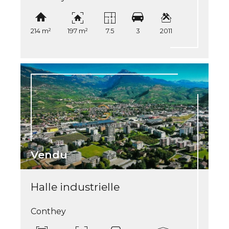
214 m²
197 m²
7.5
3
2011
Vendu
Halle industrielle
Conthey