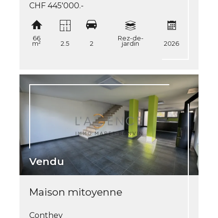
CHF 445'000.-
66
Rez-de-
m²
2.5
2
jardin
2026
Vendu
Maison mitoyenne
Conthey