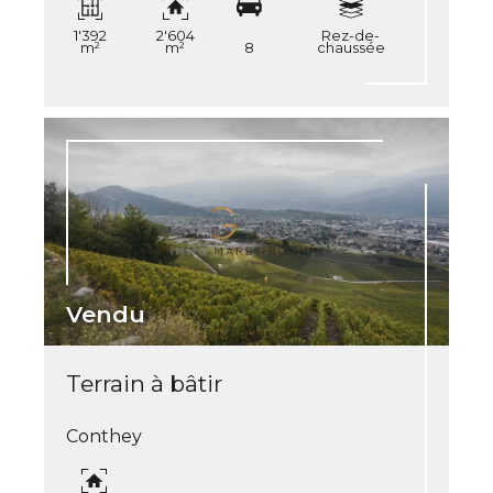
1'392
2'604
Rez-de-
m²
m²
8
chaussée
Vendu
Terrain à bâtir
Conthey