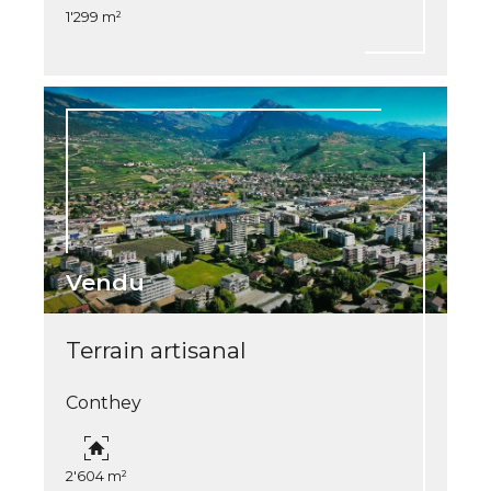
1'299 m²
Vendu
Terrain artisanal
Conthey
2'604 m²