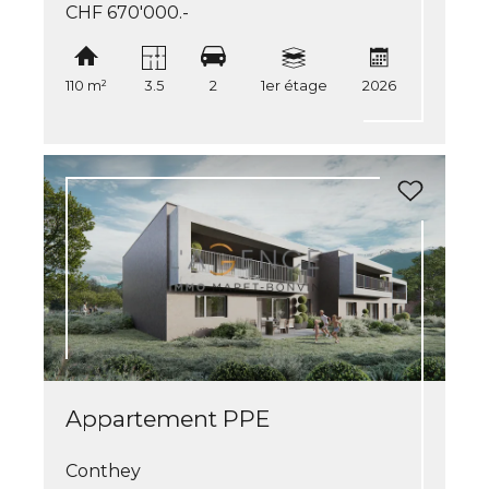
CHF 670'000.-
110 m²
3.5
2
1er étage
2026
Appartement PPE
Conthey