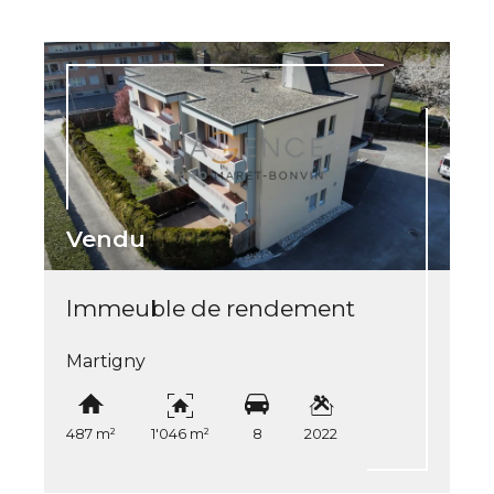
Vendu
Immeuble de rendement
Martigny
487 m²
1'046 m²
8
2022