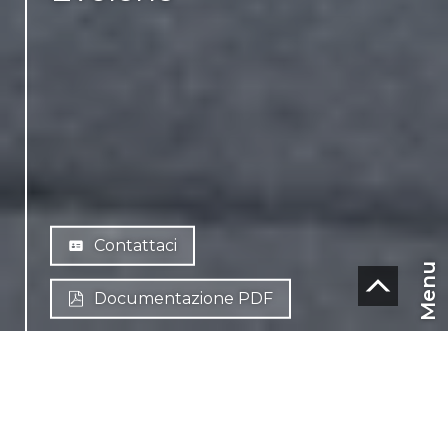
Contattaci
Menu
Documentazione PDF
CHF
CH-
1983 Evolène
IT
Centre