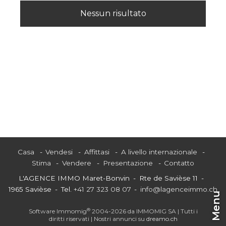
Nessun risultato
Casa
Vendesi
Affittasi
A livello internazionale
Stima
Vendere
Presentazione
Contatto
L'AGENCE IMMO Maret-Bonvin
Rte de Savièse 11
1965 Savièse
Tel.
+41 27 323 08 07
info@lagenceimmo.ch
Menu
®
Software Immomig
2004-2026 da IMMOMIG SA | Tutti i
diritti riservati | Nostri annunci su
dreamo.ch