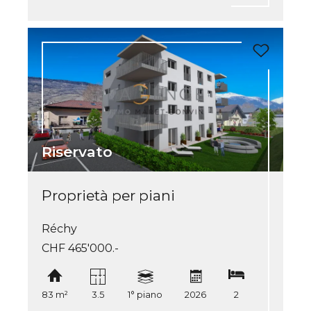
Riservato
Proprietà per piani
Réchy
CHF 465'000.-
83 m²
3.5
1° piano
2026
2