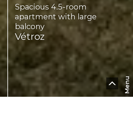
Spacious 4.5-room
apartment with large
balcony
Vétroz
Menu
CHF
CH-
1963 Vétroz
EN
Proche des commodités
114 m² habitable