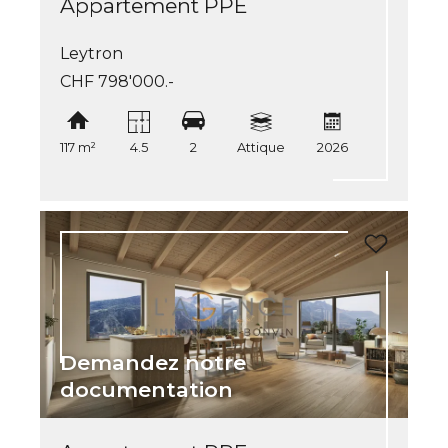
Appartement PPE
Leytron
CHF 798'000.-
117 m²
4.5
2
Attique
2026
Demandez notre
documentation