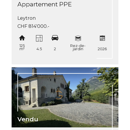
Appartement PPE
Leytron
CHF 814'000.-
125
Rez-de-
m²
4.5
2
jardin
2026
Vendu