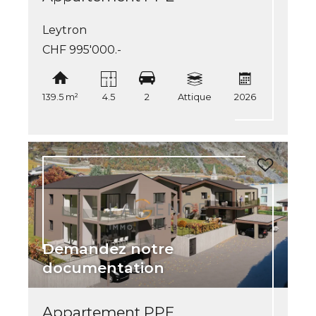
Leytron
CHF 995'000.-
139.5 m²
4.5
2
Attique
2026
Demandez notre
documentation
Appartement PPE