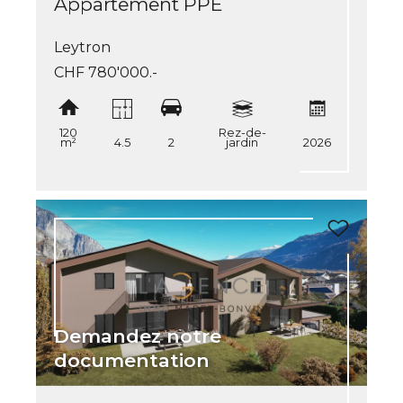
Appartement PPE
Leytron
CHF 780'000.-
120
Rez-de-
m²
4.5
2
jardin
2026
Demandez notre
documentation