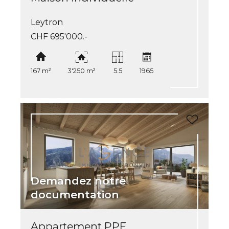
Leytron
CHF 695'000.-
167 m²
3'250 m²
5.5
1965
Demandez notre
documentation
Appartement PPE