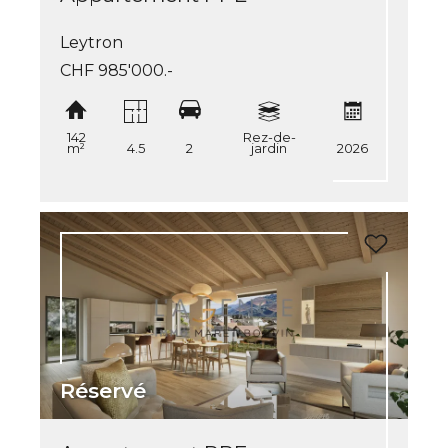
Leytron
CHF 985'000.-
142
Rez-de-
m²
4.5
2
jardin
2026
Réservé