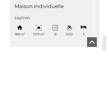
Maison individuelle
Leytron
188 m²
1'275 m²
8
2022
5
Menu
CHF
FR
Accueil
En vente
En location
À l'international
Estimer
Vendre
Présentation
Contact
L'AGENCE IMMO Maret-Bonvin
Rte de Savièse 11
1965 Savièse
Tél.
+41 27 323 08 07
info@lagenceimmo.ch