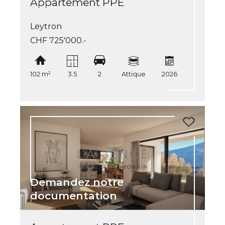
Appartement PPE
Leytron
CHF 725'000.-
102 m²
3.5
2
Attique
2026
Demandez notre
documentation