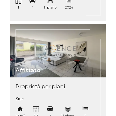
1
1
1° piano
2024
Affittato
Proprietà per piani
Sion
115 m²
3.5
1
1° piano
2