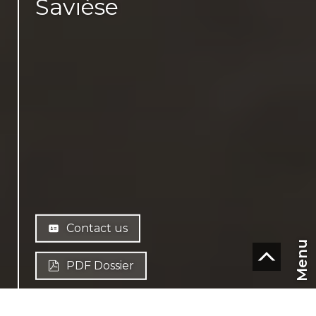
Savièse
Contact us
Menu
PDF Dossier
CHF
CH-
1965 Savièse
EN