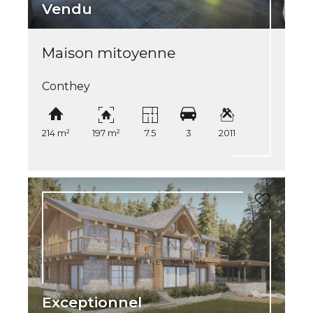
Vendu
Maison mitoyenne
Conthey
214 m²
197 m²
7.5
3
2011
Exceptionnel