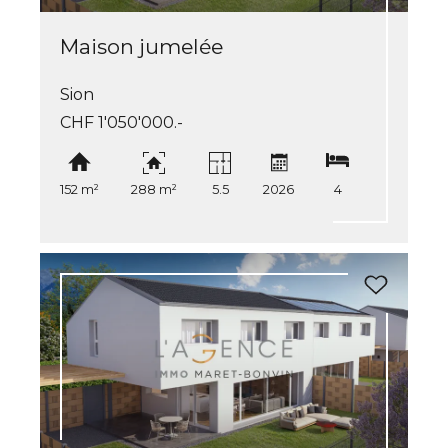
Maison jumelée
Sion
CHF 1'050'000.-
152 m²
288 m²
5.5
2026
4