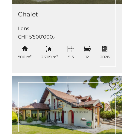
Chalet
Lens
CHF 5'500'000.-
500 m²
2'709 m²
9.5
12
2026