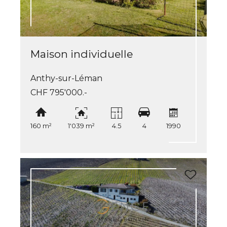
Maison individuelle
Anthy-sur-Léman
CHF 795'000.-
160 m²
1'039 m²
4.5
4
1990