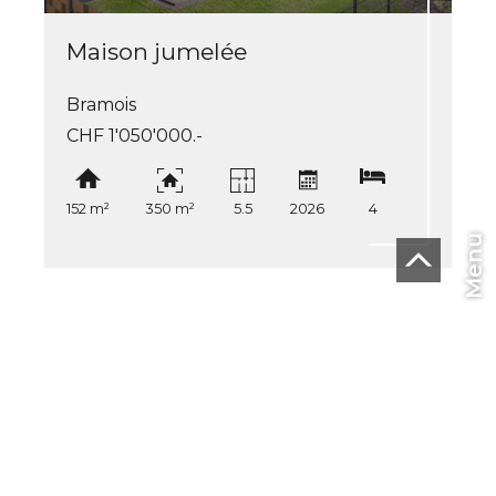
Maison jumelée
Bramois
CHF 1'050'000.-
152 m²
350 m²
5.5
2026
4
Menu
1
2
3
CHF
FR