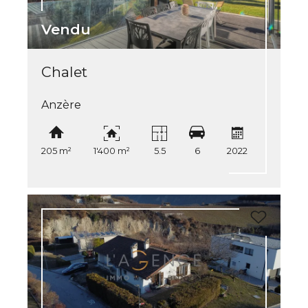
Vendu
Chalet
Anzère
205 m²
1'400 m²
5.5
6
2022