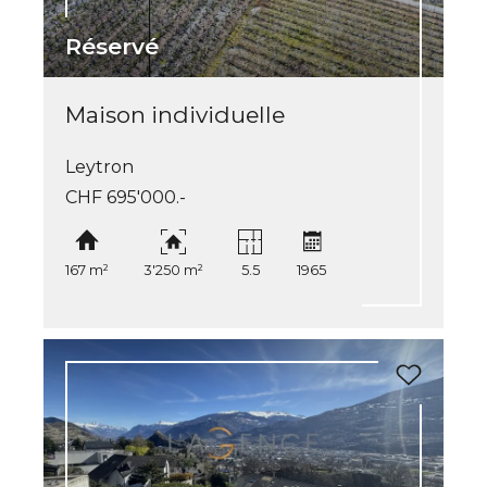
Réservé
Maison individuelle
Leytron
CHF 695'000.-
167 m²
3'250 m²
5.5
1965