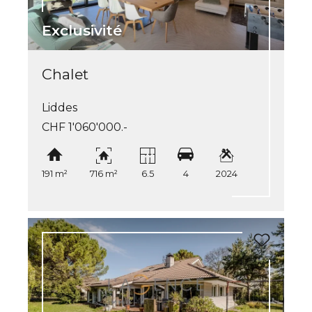
Exclusivité
Chalet
Liddes
CHF 1'060'000.-
191 m²
716 m²
6.5
4
2024