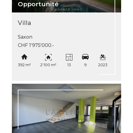
Opportunité
Villa
Saxon
CHF 1'975'000.-
392 m²
2'100 m²
13
9
2023