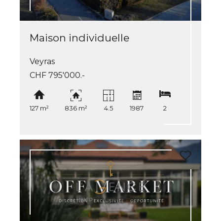
Maison individuelle
Veyras
CHF 795'000.-
127 m²
836 m²
4.5
1987
2