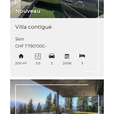
Nouveau
Villa contiguë
Sion
CHF 1'790'000.-
200 m²
5.5
2
2006
3